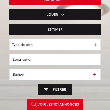
LOUER
De l'ancien
De l'immo pro
ESTIMER
à l'année
De l'immo pro
Type de bien
Budget
FILTRER
VOIR LES
101
ANNONCES