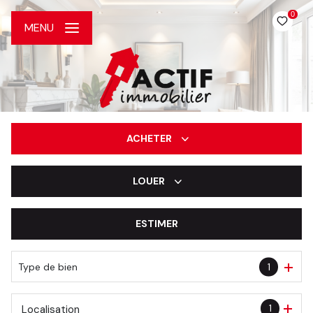
0
MENU
ACHETER
LOUER
De l'ancien
De l'immo pro
ESTIMER
à l'année
De l'immo pro
Type de bien
1
1
Localisation