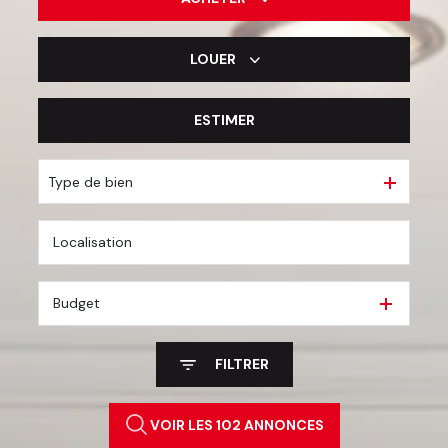
LOUER
De l'ancien
De l'immo pro
ESTIMER
à l'année
De l'immo pro
Type de bien
Budget
FILTRER
VOIR LES
102
ANNONCES