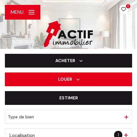
0
MENU
ACHETER
LOUER
De l'ancien
De l'immo pro
ESTIMER
à l'année
De l'immo pro
Type de bien
1
Localisation