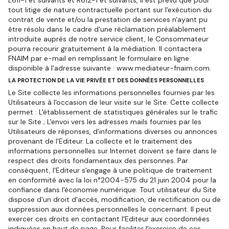
L611-1 et suivants et R612-1 et suivants, il est prévu que pour
tout litige de nature contractuelle portant sur l'exécution du
contrat de vente et/ou la prestation de services n'ayant pu
être résolu dans le cadre d'une réclamation préalablement
introduite auprès de notre service client, le Consommateur
pourra recourir gratuitement à la médiation. Il contactera
FNAIM par e-mail en remplissant le formulaire en ligne
disponible à l'adresse suivante : www.mediateur-fnaim.com.
LA PROTECTION DE LA VIE PRIVÉE ET DES DONNÉES PERSONNELLES
Le Site collecte les informations personnelles fournies par les
Utilisateurs à l'occasion de leur visite sur le Site. Cette collecte
permet : L'établissement de statistiques générales sur le trafic
sur le Site ; L'envoi vers les adresses mails fournies par les
Utilisateurs de réponses, d'informations diverses ou annonces
provenant de l'Editeur. La collecte et le traitement des
informations personnelles sur Internet doivent se faire dans le
respect des droits fondamentaux des personnes. Par
conséquent, l'Editeur s'engage à une politique de traitement
en conformité avec la loi n°2004-575 du 21 juin 2004 pour la
confiance dans l'économie numérique. Tout utilisateur du Site
dispose d'un droit d'accès, modification, de rectification ou de
suppression aux données personnelles le concernant. Il peut
exercer ces droits en contactant l'Editeur aux coordonnées
indiquées en haut de page. Pour faciliter l'exercice de ces