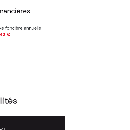
inancières
xe foncière annuelle
742 €
lités
s)*