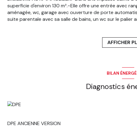
superficie d'environ 130 m².~Elle offre une entrée avec ra
aménagée, wc, garage avec ouverture de porte automatis
suite parentale avec sa salle de bains, un wc sur le palier 
serez assurément séduit par les combles aménagés en une
un parquet au sol.~Le chauffage est au gaz pour un meill
permet de stationner 2 à 3 véhicules devant.~Proche, mai
AFFICHER P
demander une visite. Notre agence est ouverte du lundi au
BILAN ÉNERG
Diagnostics én
DPE ANCIENNE VERSION