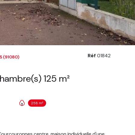
Réf
01842
 (91080)
Maison 6 pièce(s) 4 chambre(s) 125 m²
258 m²
ourcouronnes centre, maison individuelle d'une