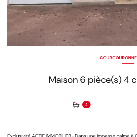
COURCOURONNES
2
Exclusivité ACTIF IMMOBILIER.~Dans une impasse calme à C