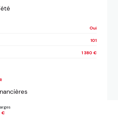
iété
Oui
101
1 380 €
ER
inancières
arges
5 €