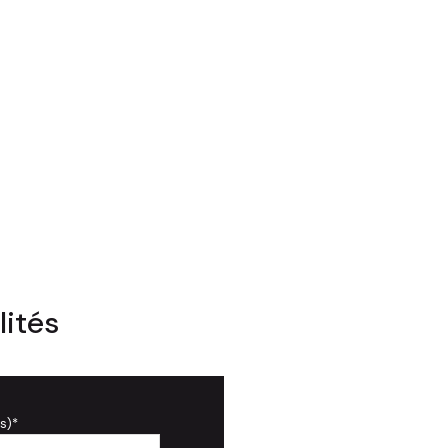
lités
s)*