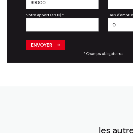
Votre apport (en €) *
Taux d'emprun
ENVOYER
* Champs obligatoires
les autr