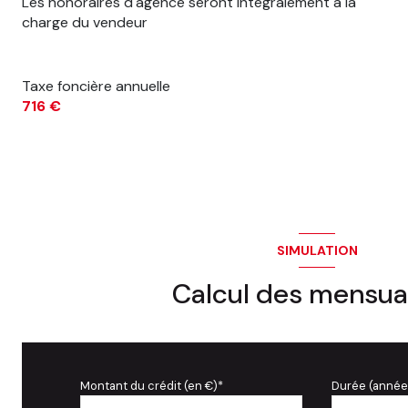
Les honoraires d'agence seront intégralement à la
charge du vendeur
Taxe foncière annuelle
716 €
SIMULATION
Calcul des mensua
Montant du crédit (en €)*
Durée (année