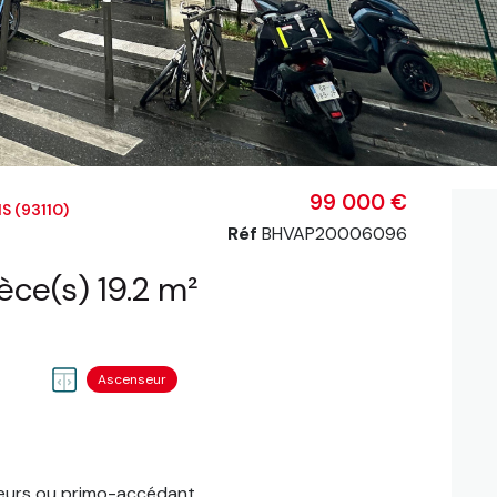
99 000 €
 (93110)
Réf
BHVAP20006096
Appartement 1 pièce(s) 19.2 m²
Ascenseur
sseurs ou primo-accédant