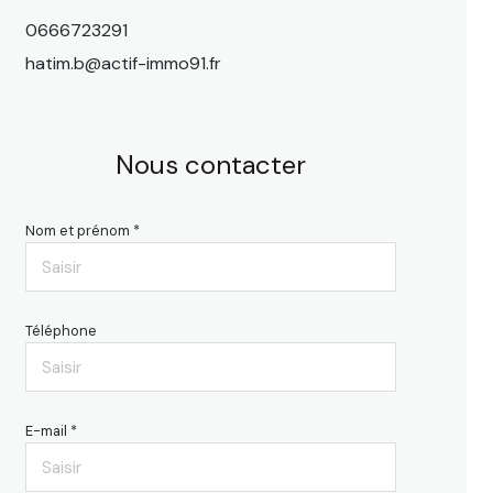
0666723291
hatim.b@actif-immo91.fr
Nous contacter
Nom et prénom *
Téléphone
E-mail *