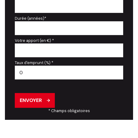
Durée (années)*
Votre apport (en €) *
Taux d'emprunt (%) *
ENVOYER
* Champs obligatoires