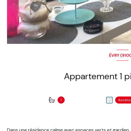
ÉVRY (910
1
Ascens
Dans une résidence calme avec espaces verts et gardien, j