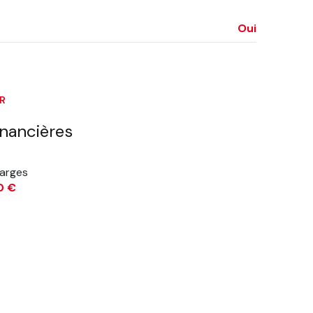
Oui
ER
inancières
arges
0 €