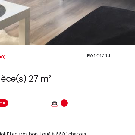
Réf
01794
00)
Appartement 1 pièce(s) 27 m²
eur
1
oli F1 en très bon. Loué à 660 ' charges