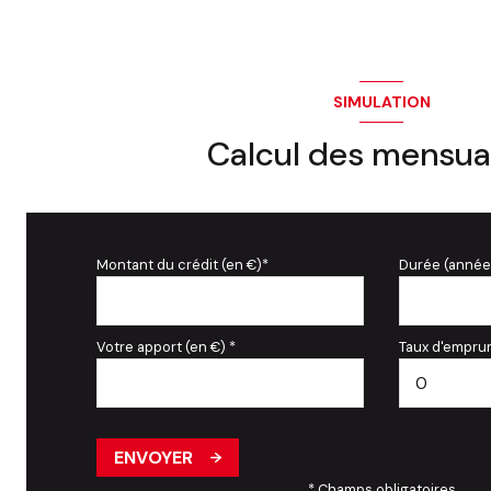
SIMULATION
Calcul des mensua
Montant du crédit (en €)*
Durée (année
Votre apport (en €) *
Taux d'emprun
ENVOYER
* Champs obligatoires