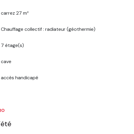
carrez 27 m²
Chauffage collectif : radiateur (géothermie)
7 étage(s)
cave
accès handicapé
RO
iété