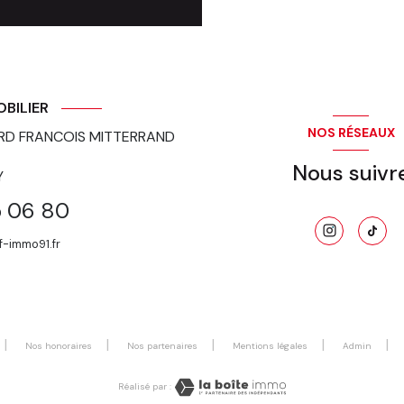
OBILIER
NOS RÉSEAUX
RD FRANCOIS MITTERRAND
Nous suivr
Y
5 06 80
f-immo91.fr
Nos honoraires
Nos partenaires
Mentions légales
Admin
Réalisé par :