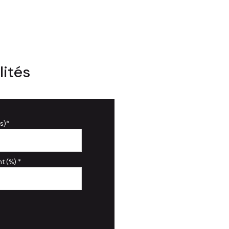
lités
s)*
t (%) *