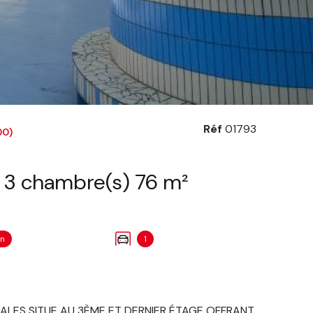
Réf
01793
00)
Appartement 4 pièce(s) 3 chambre(s) 76 m²
on
1
PALES SITUE AU 3ÈME ET DERNIER ÉTAGE OFFRANT