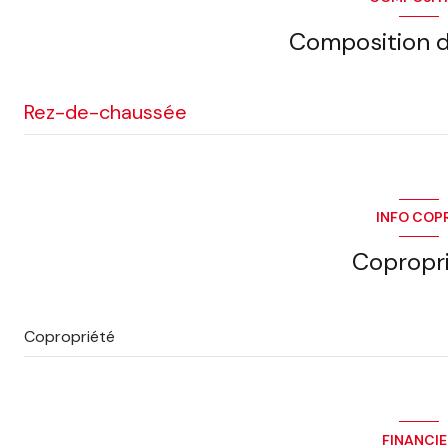
Composition d
Rez-de-chaussée
ENTREE
CHAMBRE 1
INFO COP
Couloir
Copropr
TOILETTES
Séjour
Copropriété
Cuisine
SALLE D\'EAU
CHAMBRE 2
FINANCI