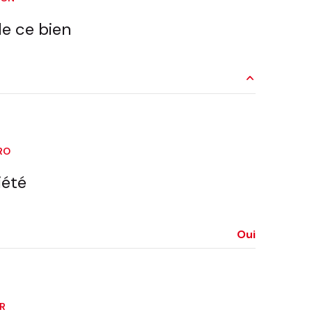
e ce bien
4 m²
10 m²
RO
4 m²
iété
1 m²
21 m²
Oui
7 m²
3 m²
11 m²
ER