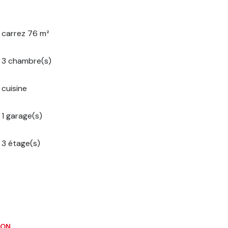
carrez 76 m²
3 chambre(s)
cuisine
1 garage(s)
3 étage(s)
ION