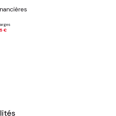
0 m²
inancières
arges
5 €
lités