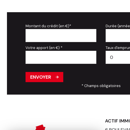
Montant du crédit (en €)*
Durée (année
Votre apport (en €) *
Taux d'emprun
ENVOYER
* Champs obligatoires
ACTIF IMM
6 BOULEVA