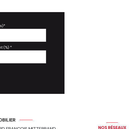
s)*
t (%) *
OBILIER
NOS RÉSEAUX
RD FRANCOIS MITTERRAND