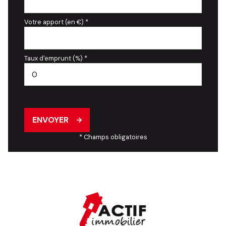
Votre apport (en €) *
Taux d'emprunt (%) *
ENVOYER
* Champs obligatoires