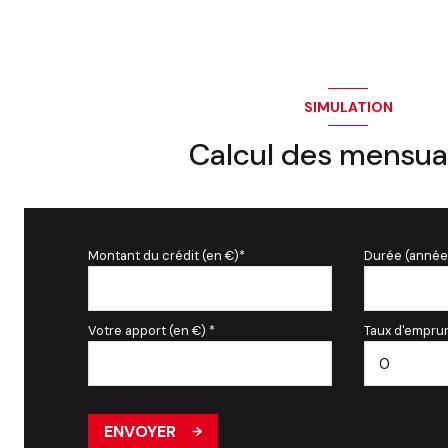
SIMULATION
Calcul des mensua
Montant du crédit (en €)*
Durée (année
Votre apport (en €) *
Taux d'emprun
ENVOYER