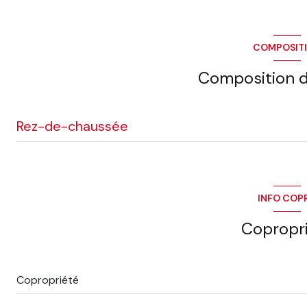
visiophone
COMPOSIT
quartier Agora, Cathedrale, Centre
Composition d
Rez-de-chaussée
ENTREE/SEJOUR/CUISINE
chambre
INFO COP
salle de bain
Copropr
Copropriété