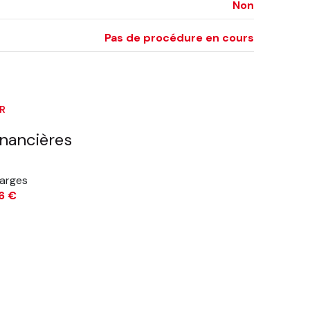
Non
Pas de procédure en cours
ER
inancières
arges
6 €