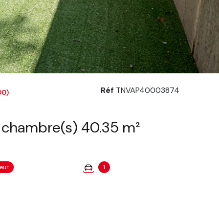
Réf
TNVAP40003874
00)
Appartement 2 pièce(s) 1 chambre(s) 40.35 m²
eur
1