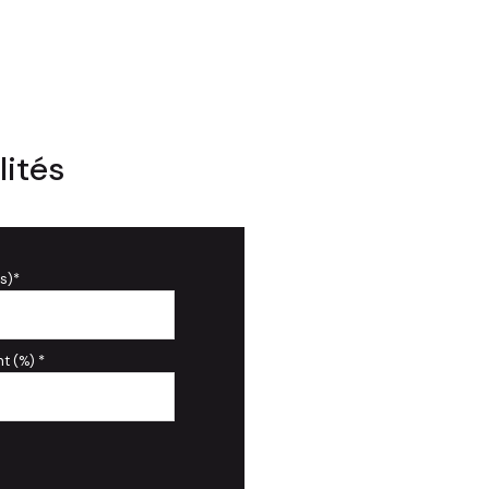
lités
s)*
t (%) *