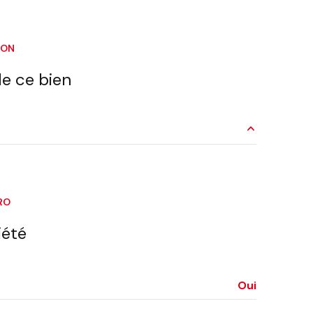
interphone
ION
accès handicapé
e ce bien
23.16 m²
11.54 m²
RO
5.77 m²
iété
Oui