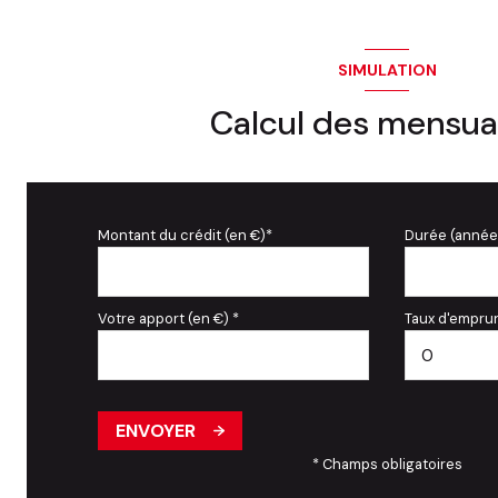
SIMULATION
Calcul des mensua
Montant du crédit (en €)*
Durée (année
Votre apport (en €) *
Taux d'emprun
ENVOYER
* Champs obligatoires