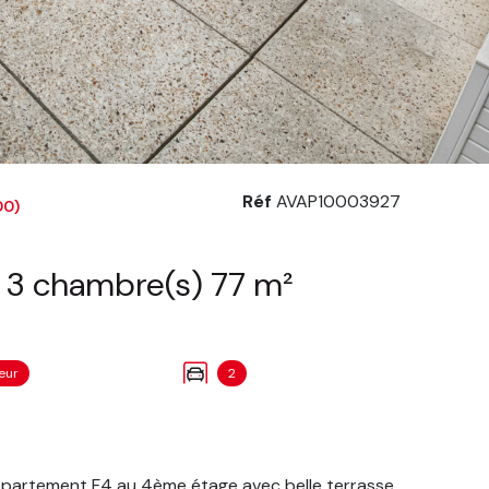
Réf
AVAP10003927
00)
Appartement 4 pièce(s) 3 chambre(s) 77 m²
eur
2
appartement F4 au 4ème étage avec belle terrasse