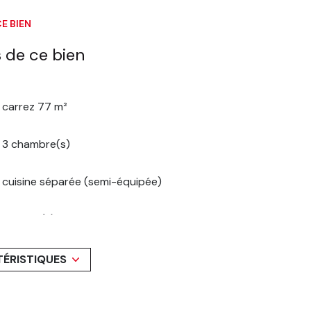
E BIEN
 de ce bien
carrez 77 m²
3 chambre(s)
cuisine séparée (semi-équipée)
1 niveau(x)
7 étage(s)
TÉRISTIQUES
cave