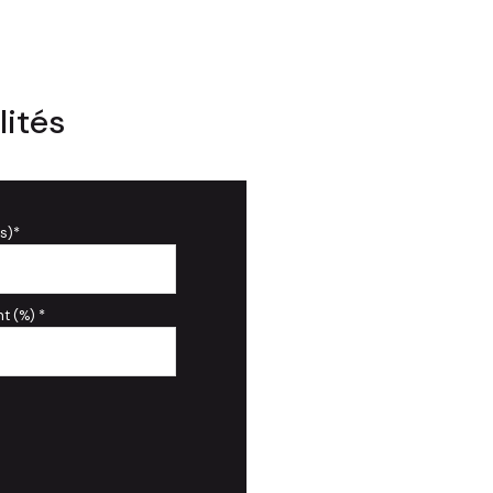
lités
s)*
t (%) *