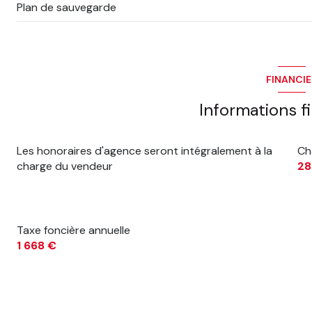
Plan de sauvegarde
chambre
salle de bain
WC
FINANCI
Informations f
Les honoraires d'agence seront intégralement à la
Ch
charge du vendeur
28
Taxe foncière annuelle
1 668 €