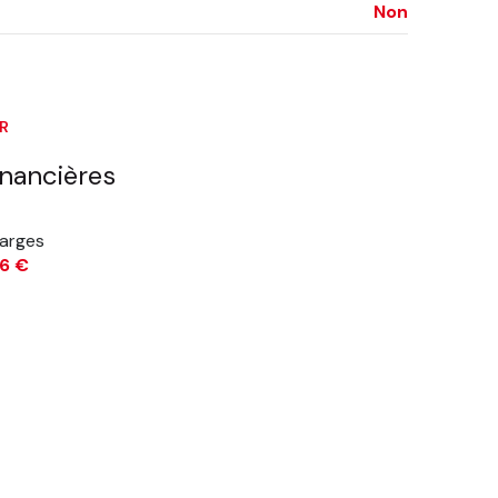
Non
10.25 m²
3.8 m²
1.3 m²
ER
inancières
arges
6 €