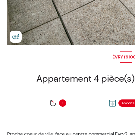
ÉVRY (910
1
Ascens
Proche coeur de ville, face au centre commercial Evry2, 