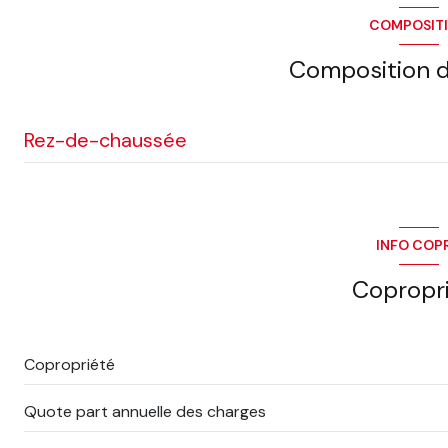
COMPOSIT
terrasse
Composition d
quartier Pyramides
Rez-de-chaussée
entrée
cellier
INFO COP
salon/sejour
Copropr
cuisine
DEGAGEMENT
Copropriété
chambre
Quote part annuelle des charges
chambre