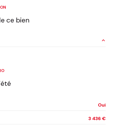
ION
interphone
e ce bien
accès handicapé
4.33 m²
m²
RO
23.4 m²
iété
6.27 m²
4.47 m²
Oui
9.64 m²
3 436 €
10.36 m²