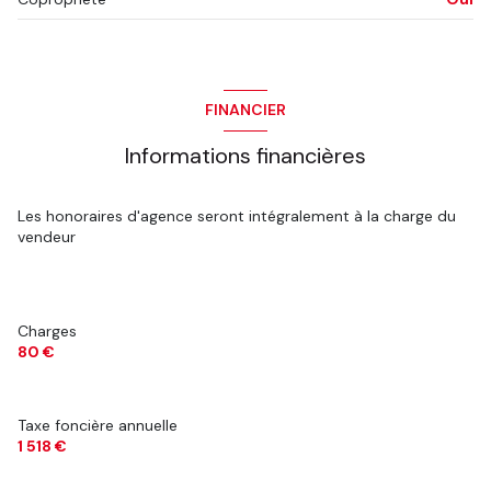
Chauffage individuel : radiateur (gaz)
1 garage(s)
FINANCIER
1 côté(s) mitoyen(s)
Informations financières
1 niveau(x)
Les honoraires d'agence seront intégralement à la charge du
vendeur
terrasse
quartier Bras De Fer
Charges
80 €
accès handicapé
Taxe foncière annuelle
1 518 €