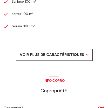
Surface 100 m²
carrez 100 m²
terrain 300 m²
séjour 30 m²
3 chambre(s)
VOIR PLUS DE CARACTÉRISTIQUES
1 salle(s) de bain
1 salle(s) d'eau
INFO COPRO
construit en 1978
Copropriété
cuisine séparée (équipée)
Copropriété
Oui