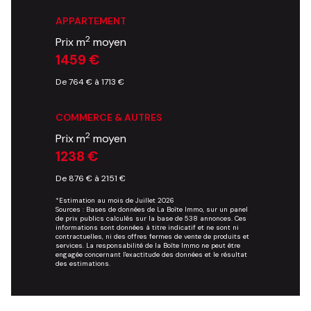
APPARTEMENT
2
Prix m
moyen
1459 €
De 764 € à 1713 €
COMMERCE & AUTRES
2
Prix m
moyen
1238 €
De 876 € à 2151 €
*Estimation au mois de Juillet 2026
Sources : Bases de données de La Boîte Immo, sur un panel
de prix publics calculés sur la base de 538 annonces. Ces
informations sont données à titre indicatif et ne sont ni
contractuelles, ni des offres fermes de vente de produits et
services. La responsabilité de la Boîte Immo ne peut être
engagée concernant l'exactitude des données et le résultat
des estimations.