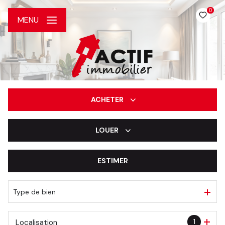
0
MENU
ACHETER
LOUER
De l'ancien
De l'immo pro
ESTIMER
à l'année
De l'immo pro
Type de bien
1
Localisation