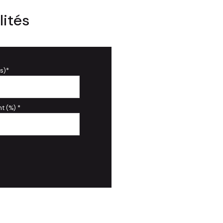
lités
s)*
t (%) *