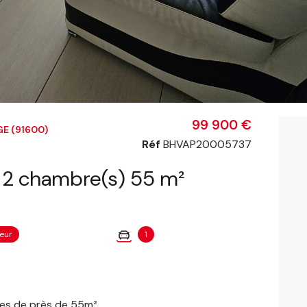
99 900 €
E (91600)
Réf
BHVAP20005737
Appartement 3 pièce(s) 2 chambre(s) 55 m²
eur
1
les de près de 55m².