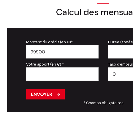
Calcul des mensua
Montant du crédit (en €)*
Durée (année
Votre apport (en €) *
Taux d'emprun
ENVOYER
* Champs obligatoires