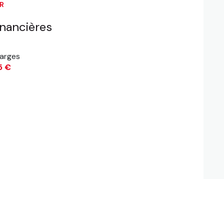
ER
inancières
arges
5 €