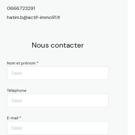
0666723291
hatim.b@actif-immo91.fr
Nous contacter
Nom et prénom *
Téléphone
E-mail *