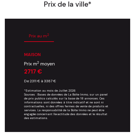
Prix de la ville*
2
Prix au m
MAISON
2
Prix m
moyen
2717 €
De 2311 € à 3387 €
*Estimation au mois de Juillet 2026
Sources : Bases de données de La Boîte Immo, sur un panel
de prix publics calculés sur la base de 18 annonces. Ces
informations sont données à titre indicatif et ne sont ni
contractuelles, ni des offres fermes de vente de produits et
services. La responsabilité de la Boîte Immo ne peut être
engagée concernant l'exactitude des données et le résultat
des estimations.