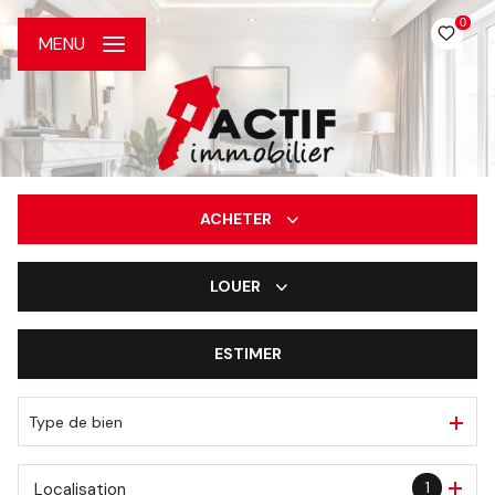
0
MENU
ACHETER
LOUER
De l'ancien
De l'immo pro
ESTIMER
à l'année
De l'immo pro
Type de bien
1
Localisation