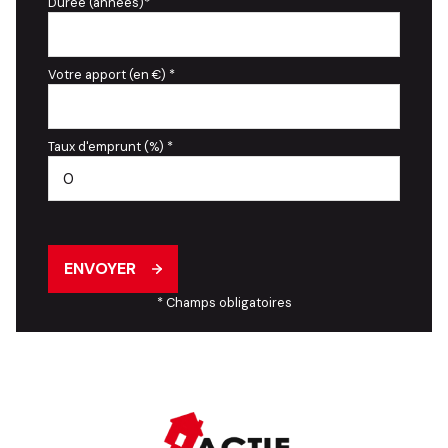
Durée (années)*
Votre apport (en €) *
Taux d'emprunt (%) *
ENVOYER
* Champs obligatoires