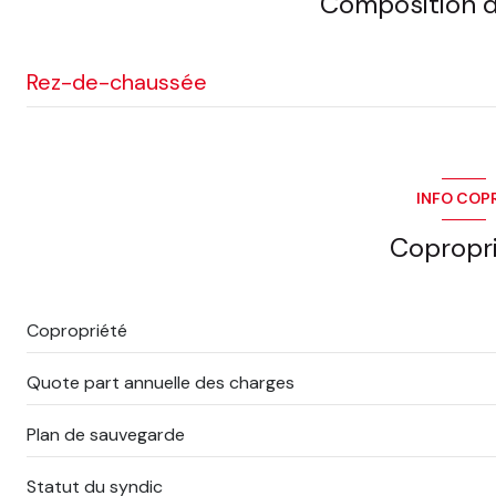
Composition d
balcon
accès handicapé
Rez-de-chaussée
entrée
salon/sejour
INFO COP
cuisine
Copropr
chambre
salle de bain
Copropriété
WC
Quote part annuelle des charges
Plan de sauvegarde
Statut du syndic