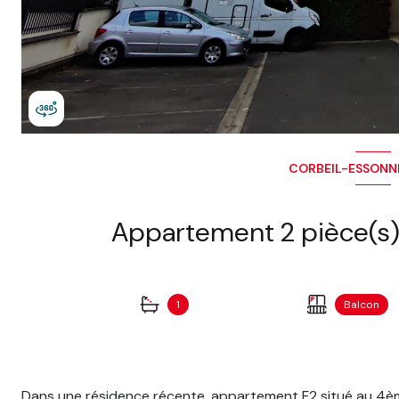
CORBEIL-ESSONNE
1
Balcon
Dans une résidence récente, appartement F2 situé au 4è