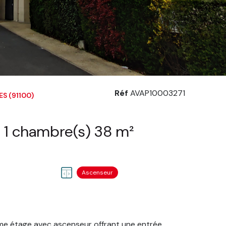
Réf
AVAP10003271
S (91100)
Appartement 2 pièce(s) 1 chambre(s) 38 m²
Ascenseur
me étage avec ascenseur offrant une entrée,