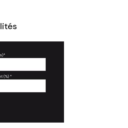
lités
s)*
t (%) *