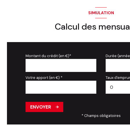
SIMULATION
Calcul des mensua
Montant du crédit (en €)*
Durée (année
Votre apport (en €) *
Taux d'emprun
ENVOYER
* Champs obligatoires