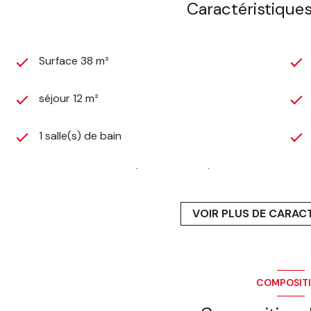
Caractéristiques
Surface 38 m²
séjour 12 m²
1 salle(s) de bain
cuisine américaine (semi-équipée)
exposition Nord-Ouest
VOIR PLUS DE CARAC
4ème étage
COMPOSIT
ascenseur