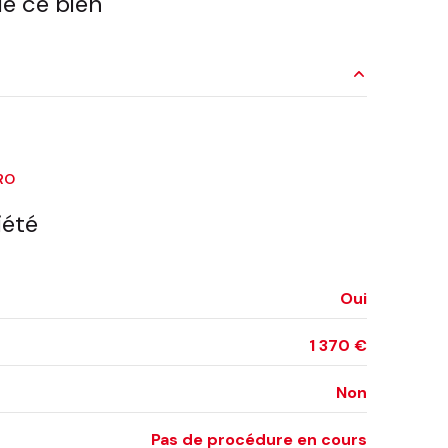
e ce bien
interphone
3.30 m²
12.40 m²
RO
5 m²
iété
10.90 m²
4.30 m²
Oui
1.90 m²
1 370 €
Non
Pas de procédure en cours