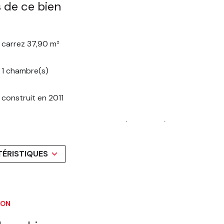
 de ce bien
carrez 37,90 m²
1 chambre(s)
construit en 2011
Chauffage individuel : convecteur (electrique)
1 niveau(x)
TÉRISTIQUES
5 étage(s)
ION
vue dégagée