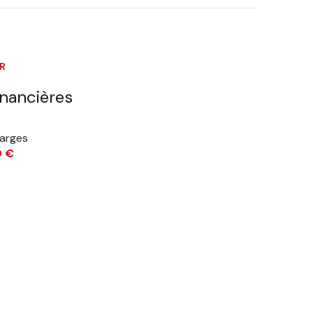
ER
inancières
arges
0 €