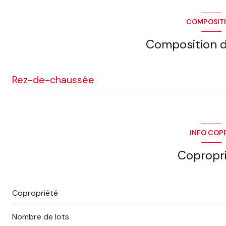
COMPOSIT
Composition d
Rez-de-chaussée
chambre
cuisine
INFO COP
salon/sejour
Copropr
salle de bain
entrée
Copropriété
WC
Nombre de lots