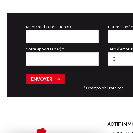
Montant du crédit (en €)*
Durée (année
Votre apport (en €) *
Taux d'emprun
ENVOYER
* Champs obligatoires
ACTIF IMM