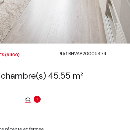
Réf
BHVAP20005474
S (91100)
Appartement 2 pièce(s) 1 chambre(s) 45.55 m²
1
ce récente et fermée.