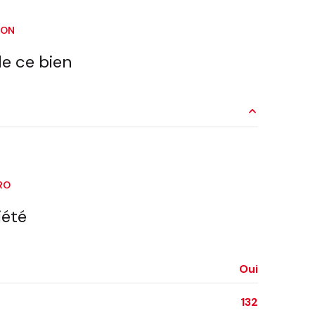
ION
e ce bien
11.57 m²
4.9 m²
RO
16.6 m²
iété
3.69 m²
5.37 m²
Oui
2.9 m²
132