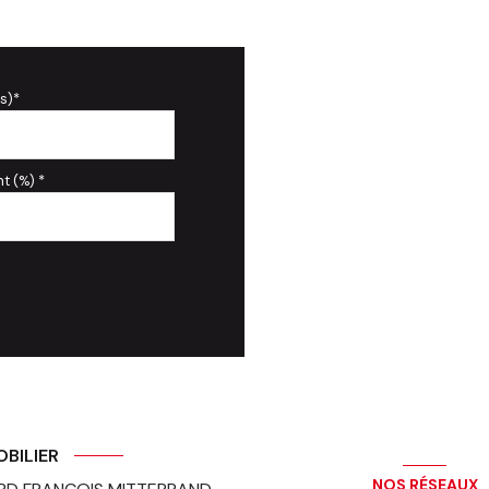
s)*
t (%) *
OBILIER
NOS RÉSEAUX