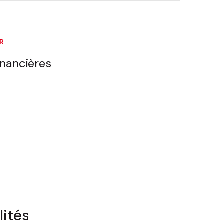
ER
inancières
lités