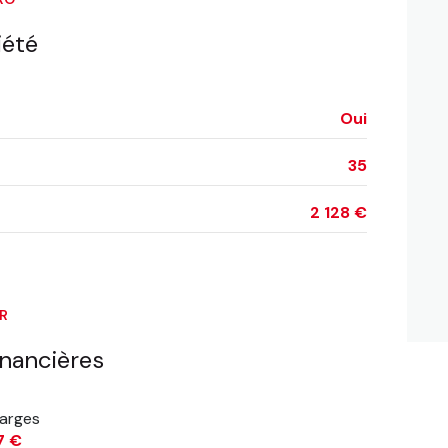
iété
Oui
35
2 128 €
ER
inancières
arges
7 €