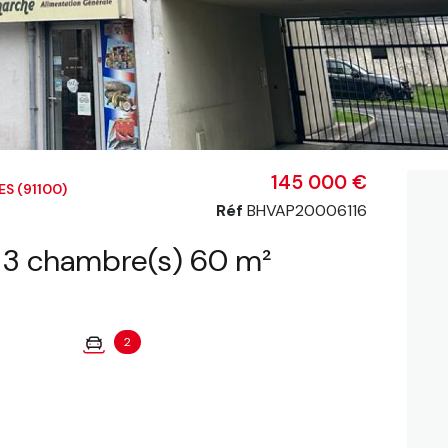
145 000 €
S (91100)
Réf
BHVAP20006116
Appartement 4 pièce(s) 3 chambre(s) 60 m²
2