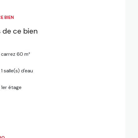
E BIEN
 de ce bien
carrez 60 m²
1 salle(s) d'eau
1er étage
RO