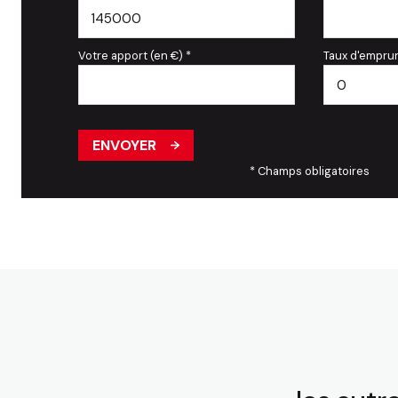
Votre apport (en €) *
Taux d'emprun
ENVOYER
* Champs obligatoires