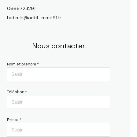
0666723291
hatim.b@actif-immo91.fr
Nous contacter
Nom et prénom *
Téléphone
E-mail *