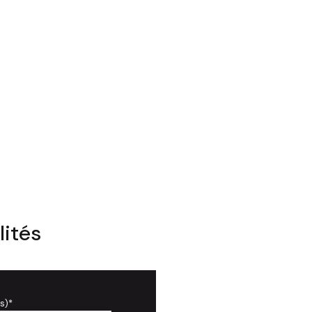
lités
s)*