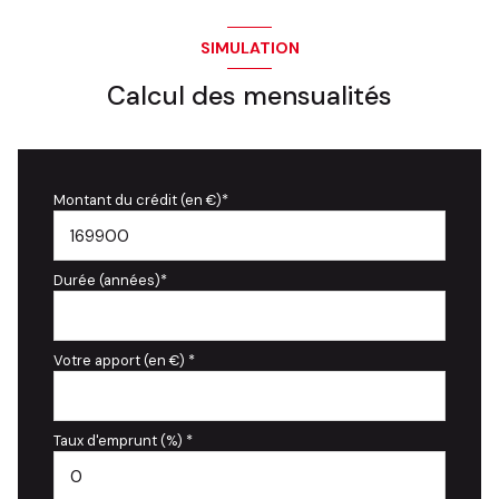
SIMULATION
Calcul des mensualités
Montant du crédit (en €)*
Durée (années)*
Votre apport (en €) *
Taux d'emprunt (%) *