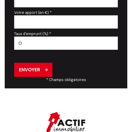
Votre apport (en €) *
Taux d'emprunt (%) *
ENVOYER
* Champs obligatoires