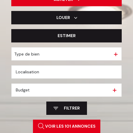
LOUER
De l'ancien
De l'immo pro
ESTIMER
à l'année
De l'immo pro
Type de bien
Budget
FILTRER
VOIR LES
101
ANNONCES