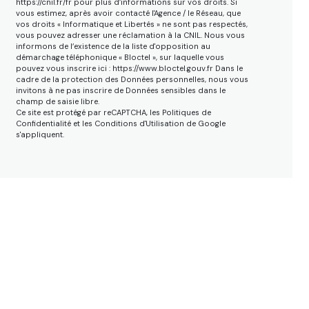
https://cnil.fr/fr pour plus d’informations sur vos droits. Si
vous estimez, après avoir contacté l'Agence / le Réseau, que
vos droits « Informatique et Libertés » ne sont pas respectés,
vous pouvez adresser une réclamation à la CNIL. Nous vous
informons de l’existence de la liste d'opposition au
démarchage téléphonique « Bloctel », sur laquelle vous
pouvez vous inscrire ici : https://www.bloctel.gouv.fr Dans le
cadre de la protection des Données personnelles, nous vous
invitons à ne pas inscrire de Données sensibles dans le
champ de saisie libre.
Ce site est protégé par reCAPTCHA, les
Politiques de
Confidentialité
et les
Conditions d'Utilisation
de Google
s'appliquent.