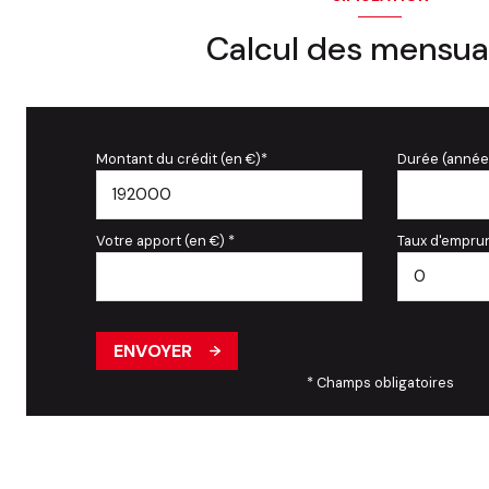
Calcul des mensua
Montant du crédit (en €)*
Durée (année
Votre apport (en €) *
Taux d'emprun
ENVOYER
* Champs obligatoires