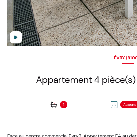
ÉVRY (910
1
Ascens
Face au centre commercial Evry2, Appartement F4 au derni