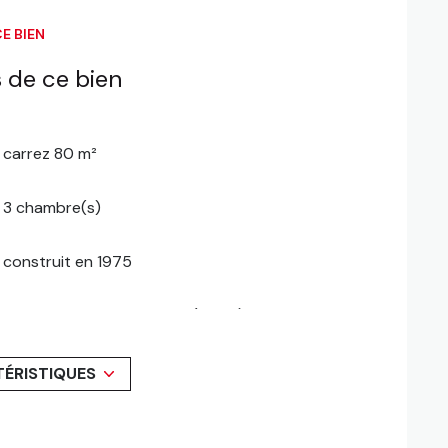
E BIEN
 de ce bien
carrez 80 m²
3 chambre(s)
construit en 1975
Chauffage central : au sol (mixte)
exposition Sud-Ouest
TÉRISTIQUES
6ème étage