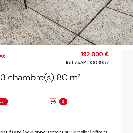
192 000 €
00)
Réf
AVAP10003957
Appartement 4 pièce(s) 3 chambre(s) 80 m²
eur
2
er étage (seul appartement sur le palier) offrant