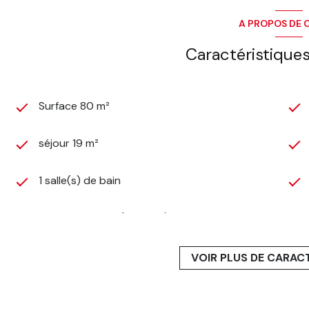
A PROPOS DE C
Caractéristiques
Surface 80 m²
séjour 19 m²
1 salle(s) de bain
cuisine séparée (équipée)
2 garage(s)
VOIR PLUS DE CARAC
1 niveau(x)