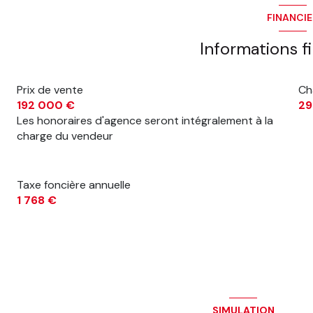
FINANCI
6 étage(s)
Informations f
cave
Prix de vente
Ch
interphone
192 000 €
29
Les honoraires d'agence seront intégralement à la
charge du vendeur
Taxe foncière annuelle
1 768 €
SIMULATION