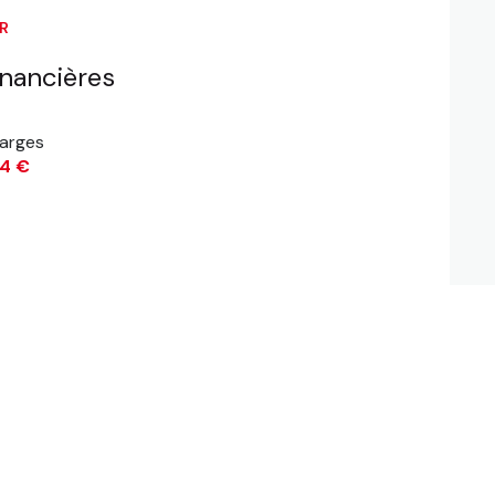
ER
ascenseur
inancières
terrasse
arges
quartier Les Pyramides, Proche De Tout,
4 €
Proche Gare