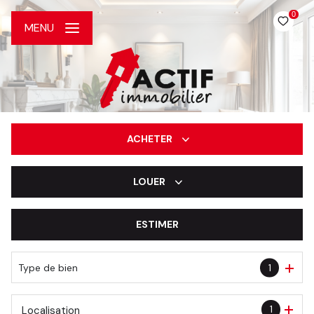
0
MENU
ACHETER
LOUER
De l'ancien
De l'immo pro
ESTIMER
à l'année
De l'immo pro
Type de bien
1
1
Localisation