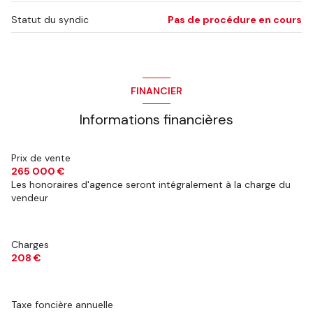
balcon
salle de bain
5.95 m²
Statut du syndic
Pas de procédure en cours
salle d'eau
3.65 m²
interphone
WC
1.17 m²
cuisine
9.7 m²
FINANCIER
Palier
2.86 m²
Informations financières
mezzanine
6.95 m²
Prix de vente
265 000 €
Les honoraires d'agence seront intégralement à la charge du
vendeur
Charges
208 €
Taxe foncière annuelle