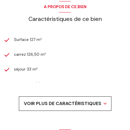
Un dégagement menant à une
magnifique mezzanine
(idéale
pour un espace bureau ou un coin lecture).
A PROPOS DE CE BIEN
Deux autres grandes chambres spacieuses.
Une salle de bain familiale.
Caractéristiques de ce bien
Un grand espace de rangement optimisé.
Une situation géographique privilégiée
Idéalement situé, l'appartement bénéficie d'une proximité
Surface 127 m²
immédiate avec toutes les commodités du quotidien :
À deux pas des
écoles
.
Proche du
centre commercial du Long Rayage
.
carrez 126,50 m²
Accès rapide aux lignes de
bus
et aux
grands axes routiers
.
L'avis de l'expert :
Un bien rare qui séduit dès les premières
séjour 33 m²
secondes grâce à ses volumes impressionnants, sa lumière
traversante et son cadre de vie exceptionnel face au lac. Une
opportunité à ne pas manquer !
4 chambre(s)
1 salle(s) de bain
VOIR PLUS DE CARACTÉRISTIQUES
1 salle(s) d'eau
construit en 1987