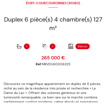
ÉVRY-COURCOURONNES (91080)
Duplex 6 pièce(s) 4 chambre(s) 127
m²
1
1
Balcon
265 000 €
Réf
MBVDU60006325
Découvrez ce magnifique appartement en duplex de
6 pièces
,
niché au sein de la résidence très prisée et recherchée
« La
Dame du Lac »
. Offrant des volumes généreux et une
luminosité remarquable, ce bien rare sur le marché combine
parfaitement confort moderne, calme absolu et prestations