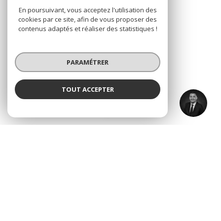
En poursuivant, vous acceptez l'utilisation des
Nous suivre
cookies par ce site, afin de vous proposer des
contenus adaptés et réaliser des statistiques !
PARAMÉTRER
ADHÉRENTS
TOUT ACCEPTER
Hatim BENZIDAR
Nous adhérons
Négociateur
© 2026 | Tous droits réservés
Nos honoraires
Nos partenaires
Mentions légales
Admin
Politique RGPD
Cookies