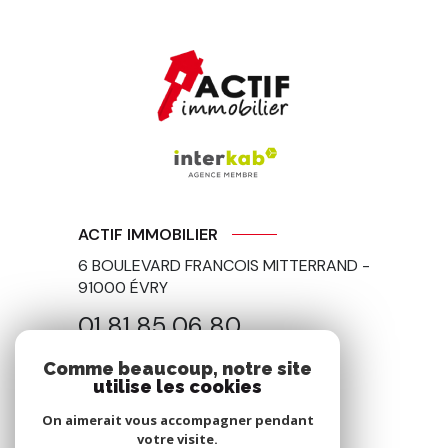
ACTIF IMMOBILIER
6 BOULEVARD FRANCOIS MITTERRAND -
91000
ÉVRY
01 81 85 06 80
contact@actif-immo91.fr
Comme beaucoup, notre site
utilise les cookies
On aimerait vous accompagner pendant
votre visite.
NOS RÉSEAUX